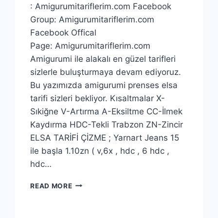
: Amigurumitariflerim.com Facebook
Group: Amigurumitariflerim.com
Facebook Offical
Page: Amigurumitariflerim.com
Amigurumi ile alakalı en güzel tarifleri
sizlerle buluşturmaya devam ediyoruz.
Bu yazımızda amigurumi prenses elsa
tarifi sizleri bekliyor. Kısaltmalar X-
Sıkiğne V-Artırma A-Eksiltme CC-İlmek
Kaydırma HDC-Tekli Trabzon ZN-Zincir
ELSA TARİFİ ÇİZME ; Yarnart Jeans 15
ile başla 1.10zn ( v,6x , hdc , 6 hdc ,
hdc…
AMIGURUMI
READ MORE
PRENSES
ELSA
YAPIMI