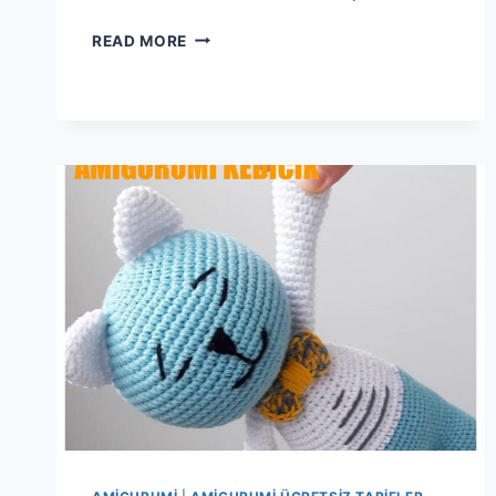
AMIGURUMI
READ MORE
ATEŞ
BÖCEĞI
YAPIMI