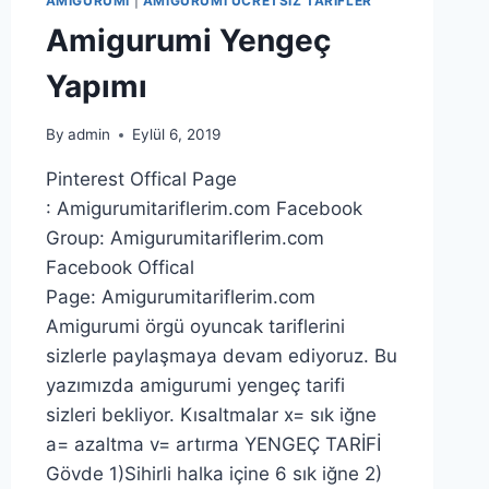
AMIGURUMI
|
AMIGURUMI ÜCRETSIZ TARIFLER
Amigurumi Yengeç
Yapımı
By
admin
Eylül 6, 2019
Pinterest Offical Page
: Amigurumitariflerim.com Facebook
Group: Amigurumitariflerim.com
Facebook Offical
Page: Amigurumitariflerim.com
Amigurumi örgü oyuncak tariflerini
sizlerle paylaşmaya devam ediyoruz. Bu
yazımızda amigurumi yengeç tarifi
sizleri bekliyor. Kısaltmalar x= sık iğne
a= azaltma v= artırma YENGEÇ TARİFİ
Gövde 1)Sihirli halka içine 6 sık iğne 2)