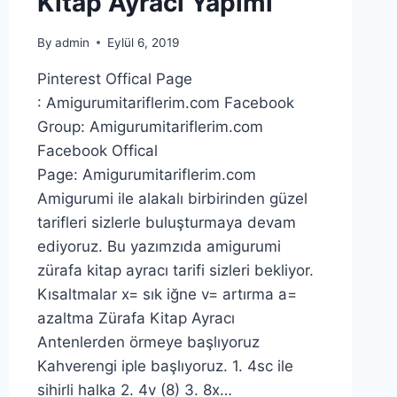
Kitap Ayracı Yapımı
By
admin
Eylül 6, 2019
Pinterest Offical Page
: Amigurumitariflerim.com Facebook
Group: Amigurumitariflerim.com
Facebook Offical
Page: Amigurumitariflerim.com
Amigurumi ile alakalı birbirinden güzel
tarifleri sizlerle buluşturmaya devam
ediyoruz. Bu yazımzıda amigurumi
zürafa kitap ayracı tarifi sizleri bekliyor.
Kısaltmalar x= sık iğne v= artırma a=
azaltma Zürafa Kitap Ayracı
Antenlerden örmeye başlıyoruz
Kahverengi iple başlıyoruz. 1. 4sc ile
sihirli halka 2. 4v (8) 3. 8x…