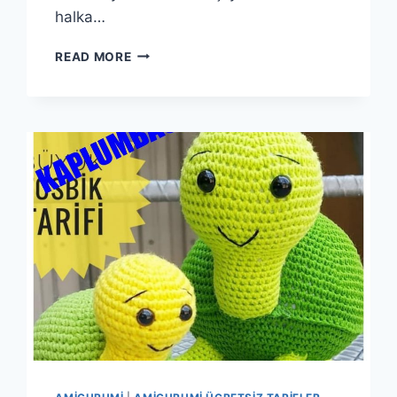
halka…
AMIGURUMI
READ MORE
GÜLCAN
BEBEK
YAPIMI