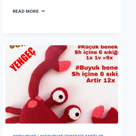
AMIGURUMI
READ MORE
ZÜRAFA
KITAP
AYRACI
YAPIMI