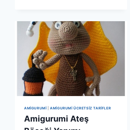
YONCA
BEBEK
YAPIMI
AMIGURUMI
|
AMIGURUMI ÜCRETSIZ TARIFLER
Amigurumi Ateş