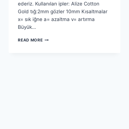
ederiz. Kullanılan ipler: Alize Cotton
Gold tığ:2mm gözler 10mm Kısaltmalar
x= sık iğne a= azaltma v= artırma
Büyük…
AMIGURUMI
READ MORE
BÜYÜK
KAPLUMBAĞA
YAPIMI