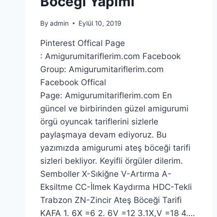
Böceği Yapımı
By
admin
Eylül 10, 2019
Pinterest Offical Page
: Amigurumitariflerim.com Facebook
Group: Amigurumitariflerim.com
Facebook Offical
Page: Amigurumitariflerim.com En
güncel ve birbirinden güzel amigurumi
örgü oyuncak tariflerini sizlerle
paylaşmaya devam ediyoruz. Bu
yazımızda amigurumi ateş böceği tarifi
sizleri bekliyor. Keyifli örgüler dilerim.
Semboller X-Sıkiğne V-Artırma A-
Eksiltme CC-İlmek Kaydırma HDC-Tekli
Trabzon ZN-Zincir Ateş Böceği Tarifi
KAFA 1. 6X =6 2. 6V =12 3.1X,V =18 4….