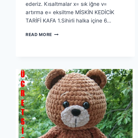
ederiz. Kısaltmalar x= sık iğne v=
artırma e= eksiltme MİSKİN KEDİCİK
TARİFİ KAFA 1.Sihirli halka içine 6…
AMIGURUMI
READ MORE
MISKIN
KEDICIK
YAPIMI