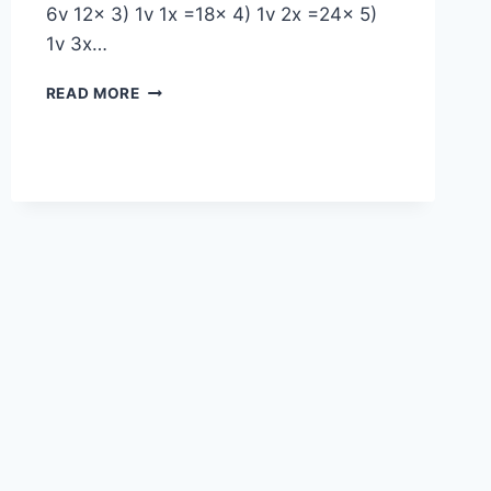
6v 12x 3) 1v 1x =18x 4) 1v 2x =24x 5)
1v 3x…
AMIGURUMI
READ MORE
YENGEÇ
YAPIMI