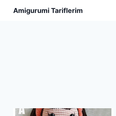
Skip
Amigurumi Tariflerim
to
content