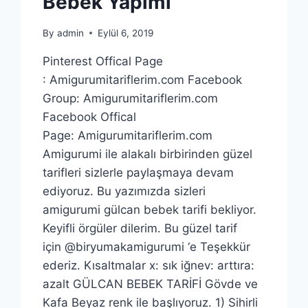
Bebek Yapımı
By
admin
Eylül 6, 2019
Pinterest Offical Page
: Amigurumitariflerim.com Facebook
Group: Amigurumitariflerim.com
Facebook Offical
Page: Amigurumitariflerim.com
Amigurumi ile alakalı birbirinden güzel
tarifleri sizlerle paylaşmaya devam
ediyoruz. Bu yazımızda sizleri
amigurumi gülcan bebek tarifi bekliyor.
Keyifli örgüler dilerim. Bu güzel tarif
için @biryumakamigurumi ‘e Teşekkür
ederiz. Kısaltmalar x: sık iğnev: arttıra:
azalt GÜLCAN BEBEK TARİFİ Gövde ve
Kafa Beyaz renk ile başlıyoruz. 1) Sihirli