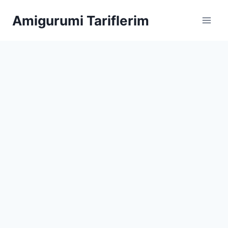
Skip
Amigurumi Tariflerim
to
content