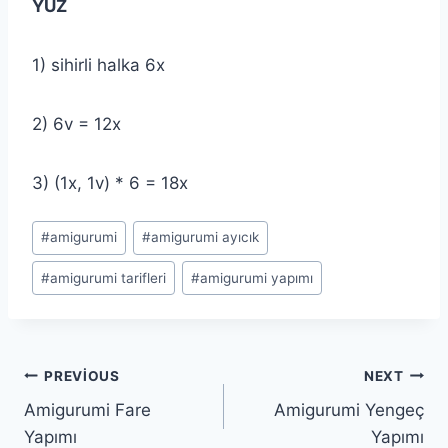
YÜZ
1) sihirli halka 6x
2) 6v = 12x
3) (1x, 1v) * 6 = 18x
Post
#
amigurumi
#
amigurumi ayıcık
Tags:
#
amigurumi tarifleri
#
amigurumi yapımı
Yazı
PREVIOUS
NEXT
Amigurumi Fare
Amigurumi Yengeç
gezinmesi
Yapımı
Yapımı