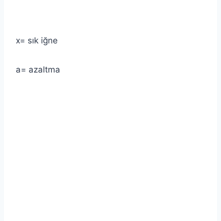
x= sık iğne
a= azaltma