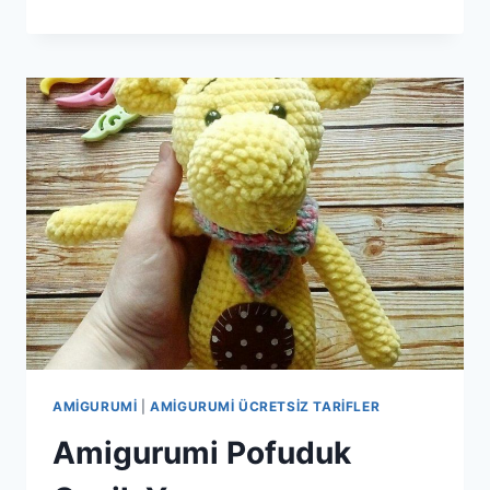
FARE
YAPIMI
AMIGURUMI
|
AMIGURUMI ÜCRETSIZ TARIFLER
Amigurumi Pofuduk