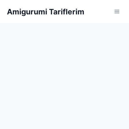
Skip
Amigurumi Tariflerim
to
content