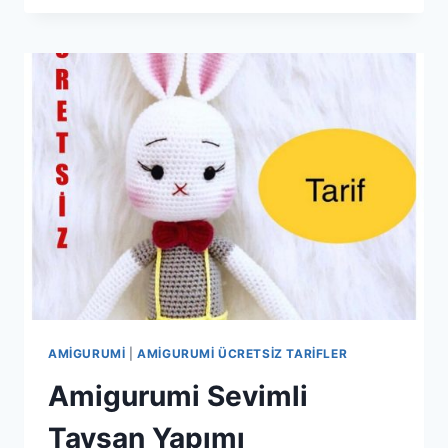
BEBEK
YAPIMI
AMIGURUMI
|
AMIGURUMI ÜCRETSIZ TARIFLER
Amigurumi Sevimli
Tavşan Yapımı