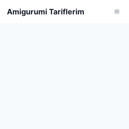
Skip
Amigurumi Tariflerim
to
content