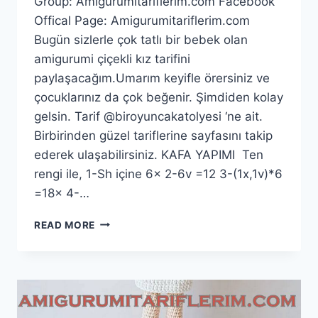
Group: Amigurumitariflerim.com Facebook
Offical Page: Amigurumitariflerim.com
Bugün sizlerle çok tatlı bir bebek olan
amigurumi çiçekli kız tarifini
paylaşacağım.Umarım keyifle örersiniz ve
çocuklarınız da çok beğenir. Şimdiden kolay
gelsin. Tarif @biroyuncakatolyesi ‘ne ait.
Birbirinden güzel tariflerine sayfasını takip
ederek ulaşabilirsiniz. KAFA YAPIMI Ten
rengi ile, 1-Sh içine 6x 2-6v =12 3-(1x,1v)*6
=18x 4-…
AMIGURUMI
READ MORE
ÇIÇEKLI
KIZ
TARIFI