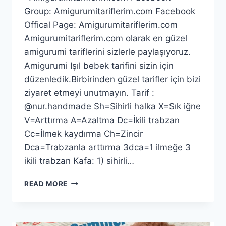
Group: Amigurumitariflerim.com Facebook
Offical Page: Amigurumitariflerim.com
Amigurumitariflerim.com olarak en güzel
amigurumi tariflerini sizlerle paylaşıyoruz.
Amigurumi Işıl bebek tarifini sizin için
düzenledik.Birbirinden güzel tarifler için bizi
ziyaret etmeyi unutmayın. Tarif :
@nur.handmade Sh=Sihirli halka X=Sık iğne
V=Arttırma A=Azaltma Dc=İkili trabzan
Cc=İlmek kaydırma Ch=Zincir
Dca=Trabzanla arttırma 3dca=1 ilmeğe 3
ikili trabzan Kafa: 1) sihirli…
AMIGURUMI
READ MORE
IŞIL
BEBEK
TARIFI