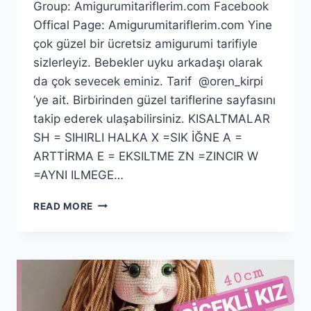
Group: Amigurumitariflerim.com Facebook
Offical Page: Amigurumitariflerim.com Yine
çok güzel bir ücretsiz amigurumi tarifiyle
sizlerleyiz. Bebekler uyku arkadaşı olarak
da çok sevecek eminiz. Tarif @oren_kirpi
‘ye ait. Birbirinden güzel tariflerine sayfasını
takip ederek ulaşabilirsiniz. KISALTMALAR
SH = SIHIRLI HALKA X =SIK İĞNE A =
ARTTİRMA E = EKSILTME ZN =ZINCIR W
=AYNI ILMEGE…
AMIGURUMI
READ MORE
BABY
AVA
TARIFI