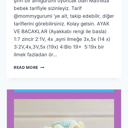
şirin bir amigurumi oyuncak olan Mathilda
bebek tarifiyle sizinleyiz. Tarif
@mommygurumi ‘ye ait, takip edebilir, diğer
tariflerini görebilirsiniz. Kolay gelsin. AYAK
VE BACAKLAR (Ayakkabı rengi ile basla)
1:7 zincir 2:1V, 4x ,ayni ilmeğe 3x,5x (14 x)
3:2V,4x,3V,5x (19x) 4:Blo 19x 5:19x bir
ilmek fazladan ör…
AMIGURUMI
READ MORE
MATHILDA
BEBEK
ÜCRETSIZ
TARIF