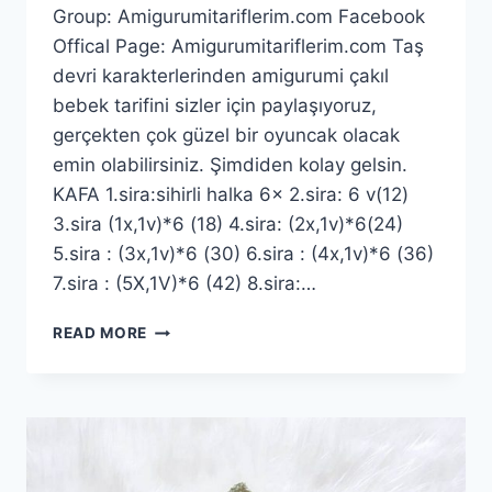
Group: Amigurumitariflerim.com Facebook
Offical Page: Amigurumitariflerim.com Taş
devri karakterlerinden amigurumi çakıl
bebek tarifini sizler için paylaşıyoruz,
gerçekten çok güzel bir oyuncak olacak
emin olabilirsiniz. Şimdiden kolay gelsin.
KAFA 1.sira:sihirli halka 6x 2.sira: 6 v(12)
3.sira (1x,1v)*6 (18) 4.sira: (2x,1v)*6(24)
5.sira : (3x,1v)*6 (30) 6.sira : (4x,1v)*6 (36)
7.sira : (5X,1V)*6 (42) 8.sira:…
AMIGURUMI
READ MORE
ÇAKIL
BEBEK
TARIFI