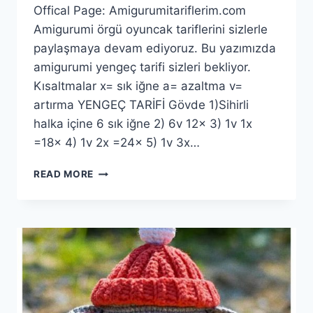
Offical Page: Amigurumitariflerim.com
Amigurumi örgü oyuncak tariflerini sizlerle
paylaşmaya devam ediyoruz. Bu yazımızda
amigurumi yengeç tarifi sizleri bekliyor.
Kısaltmalar x= sık iğne a= azaltma v=
artırma YENGEÇ TARİFİ Gövde 1)Sihirli
halka içine 6 sık iğne 2) 6v 12x 3) 1v 1x
=18x 4) 1v 2x =24x 5) 1v 3x…
AMIGURUMI
READ MORE
YENGEÇ
YAPIMI