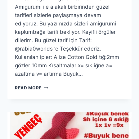
Amigurumi ile alakalı birbirinden güzel
tarifleri sizlerle paylaşmaya devam
ediyoruz. Bu yazımızda sizleri amigurumi
kaplumbağa tarifi bekliyor. Keyifli örgüler
dilerim. Bu güzel tarif için Tarif:
@rabia0worlds ‘e Teşekkür ederiz.
Kullanılan ipler: Alize Cotton Gold tığ:2mm
gözler 10mm Kısaltmalar x= sık iğne a=
azaltma v= artırma Büyük…
AMIGURUMI
READ MORE
BÜYÜK
KAPLUMBAĞA
YAPIMI