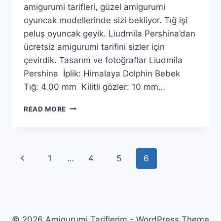
amigurumi tarifleri, güzel amigurumi
oyuncak modellerinde sizi bekliyor. Tığ işi
peluş oyuncak geyik. Liudmila Pershina’dan
ücretsiz amigurumi tarifini sizler için
çevirdik. Tasarım ve fotoğraflar Liudmila
Pershina İplik: Himalaya Dolphin Bebek
Tığ: 4.00 mm Kilitli gözler: 10 mm…
AMIGURUMI
READ MORE
POFUDUK
GEYIK
YAPIMI
Page
Previous
1
…
4
5
6
navigation
Page
© 2026 Amigurumi Tariflerim - WordPress Theme