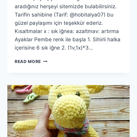
aradığınız herşeyi sitemizde bulabilirsiniz.
Tarifin sahibine (Tarif: @hobitalya07) bu
güzel paylaşımı için teşekkür ederiz.
Kısaltmalar x : sık iğnea: azaltmav: artırma
Ayaklar Pembe renk ile başla 1. Sihirli halka
içerisine 6 sık iğne 2. (1v,1x)*3…
AMIGURUMI
READ MORE
FARE
YAPIMI