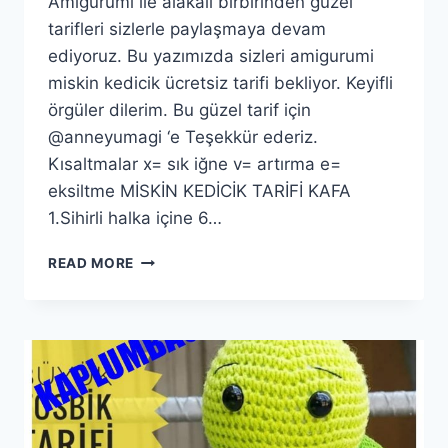
Amigurumi ile alakalı birbirinden güzel
tarifleri sizlerle paylaşmaya devam
ediyoruz. Bu yazımızda sizleri amigurumi
miskin kedicik ücretsiz tarifi bekliyor. Keyifli
örgüler dilerim. Bu güzel tarif için
@anneyumagi ‘e Teşekkür ederiz.
Kısaltmalar x= sık iğne v= artırma e=
eksiltme MİSKİN KEDİCİK TARİFİ KAFA
1.Sihirli halka içine 6…
AMIGURUMI
READ MORE
MISKIN
KEDICIK
YAPIMI