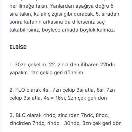
her ilmeğe takın. Yanlardan aşağıya doğru 5
sıra takın, kulak çizgisi gibi duracak. 5. sıradan
sonra kafanın arkasına da dilerseniz saç
takabilirsiniz, böylece arkada boşluk kalmaz.
ELBİSE:
1. 30zn çekelim. 22. zincirden itibaren 22hdc
yapalım. 1zn çekip geri dönelim
2. FLO olarak 4si, 7zn çekip 3si atla, 8si, 7zn
çekip 3si atla, 4si= 16si, 2zn çek geri dön
3. BLO olarak 4hdc, zincirden 7hdc, 8hdc,
zincirden 7hdc, 4hdc= 30hdc, 3zn çek geri dön