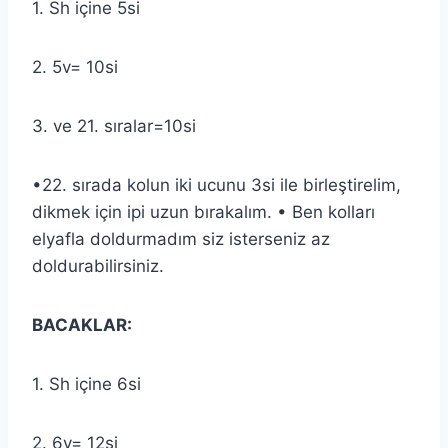
1. Sh içine 5si
2. 5v= 10si
3. ve 21. sıralar=10si
•22. sırada kolun iki ucunu 3si ile birleştirelim,
dikmek için ipi uzun bırakalım. • Ben kolları
elyafla doldurmadım siz isterseniz az
doldurabilirsiniz.
BACAKLAR:
1. Sh içine 6si
2. 6v= 12si