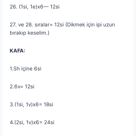
26. (1si, 1e)x6— 12si
27. ve 28. sıralar= 12si (Dikmek için ipi uzun
bırakıp keselim.)
KAFA:
1.Sh içine 6si
2.6v= 12si
3.(1si, 1v)x6= 18si
4.(2si, 1v)x6= 24si