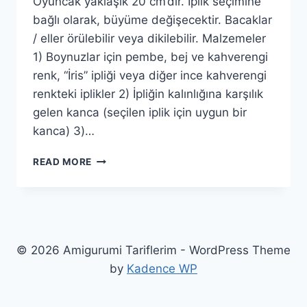
Oyuncak yaklaşık 20 cm’dir. İplik seçimine
bağlı olarak, büyüme değişecektir. Bacaklar
/ eller örülebilir veya dikilebilir. Malzemeler
1) Boynuzlar için pembe, bej ve kahverengi
renk, “İris” ipliği veya diğer ince kahverengi
renkteki iplikler 2) İpliğin kalınlığına karşılık
gelen kanca (seçilen iplik için uygun bir
kanca) 3)…
AMIGURUMI
READ MORE
İNEK
YAPIMI
ÜCRETSIZ
TARIF
© 2026 Amigurumi Tariflerim - WordPress Theme
by
Kadence WP