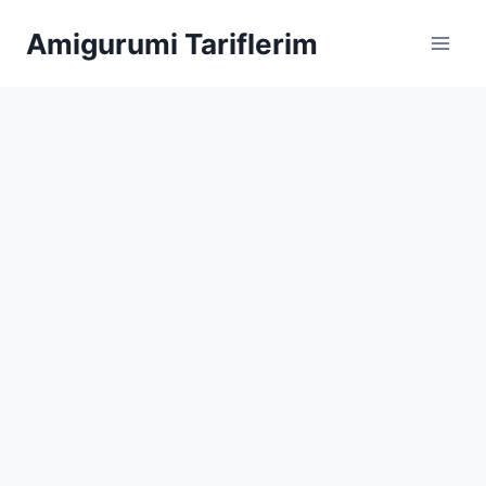
Skip
Amigurumi Tariflerim
to
content