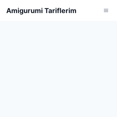
Skip
Amigurumi Tariflerim
to
content