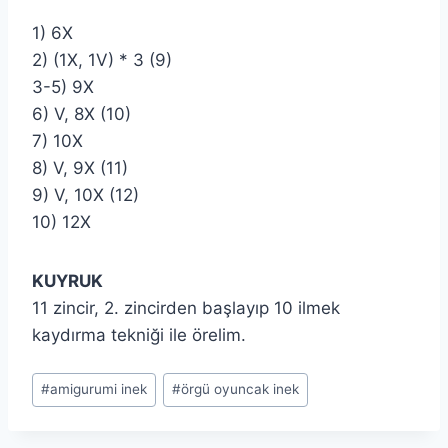
1) 6X
2) (1X, 1V) * 3 (9)
3-5) 9X
6) V, 8X (10)
7) 10X
8) V, 9X (11)
9) V, 10X (12)
10) 12X
KUYRUK
11 zincir, 2. zincirden başlayıp 10 ilmek
kaydırma tekniği ile örelim.
Post
#
amigurumi inek
#
örgü oyuncak inek
Tags: