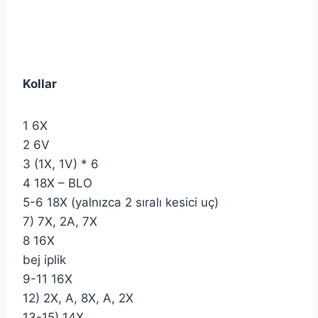
Kollar
1 6X
2 6V
3 (1X, 1V) * 6
4 18X – BLO
5-6 18X (yalnızca 2 sıralı kesici uç)
7) 7X, 2A, 7X
8 16X
bej iplik
9-11 16X
12) 2X, A, 8X, A, 2X
13-15) 14X