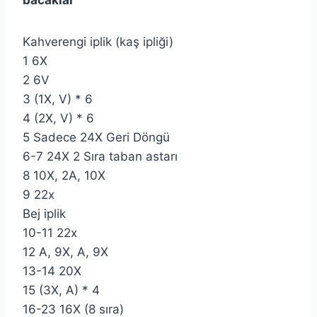
bacaklar
Kahverengi iplik (kaş ipliği)
1 6X
2 6V
3 (1X, V) * 6
4 (2X, V) * 6
5 Sadece 24X Geri Döngü
6-7 24X 2 Sıra taban astarı
8 10X, 2A, 10X
9 22x
Bej iplik
10-11 22x
12 A, 9X, A, 9X
13-14 20X
15 (3X, A) * 4
16-23 16X (8 sıra)