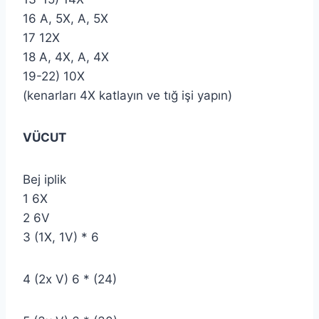
16 A, 5X, A, 5X
17 12X
18 A, 4X, A, 4X
19-22) 10X
(kenarları 4X katlayın ve tığ işi yapın)
VÜCUT
Bej iplik
1 6X
2 6V
3 (1X, 1V) * 6
4 (2x V) 6 * (24)