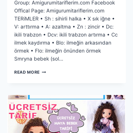
Group: Amigurumitariflerim.com Facebook
Offical Page: Amigurumitariflerim.com
TERiMLER • Sh : sihirli halka • X sık iğne •
V: arttırma • A: azaltma • Zn : zincir • Dc:
ikili trabzon • Dcv: ikili trabzon artırma • Cc
ilmek kaydırma • Blo: ilmeğin arkasından
örmek • Flo: ilmeğin önünden örmek
Smryna bebek (sol…
AMIGURUMI
READ MORE
SMRYNA
BEBEK
YAPIMI
ÜCRETSIZ
TARIF