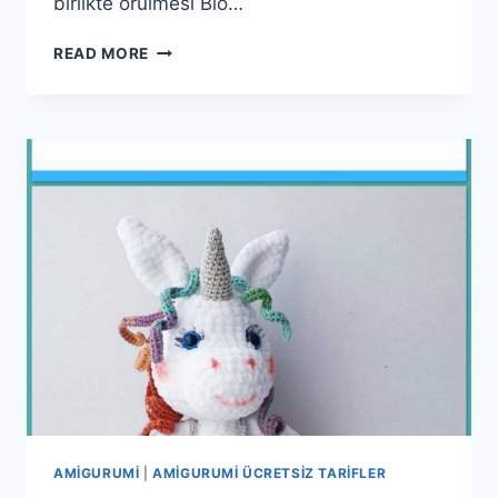
birlikte örülmesi Blo…
AMIGURUMI
READ MORE
AŞK
TANRISI
YAPIMI
AMIGURUMI
|
AMIGURUMI ÜCRETSIZ TARIFLER