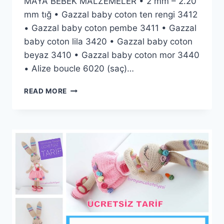
MAYA BEBEK MALZEMELER • 2 mm – 2.20
mm tığ • Gazzal baby coton ten rengi 3412
• Gazzal baby coton pembe 3411 • Gazzal
baby coton lila 3420 • Gazzal baby coton
beyaz 3410 • Gazzal baby coton mor 3440
• Alize boucle 6020 (saç)…
AMIGURUMI
READ MORE
MAYA
BEBEK
YAPIMI
ÜCRETSIZ
TARIF