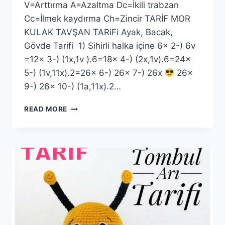
V=Arttırma A=Azaltma Dc=İkili trabzan
Cc=İlmek kaydırma Ch=Zincir TARİF MOR
KULAK TAVŞAN TARiFi Ayak, Bacak,
Gövde Tarifi 1) Sihirli halka içine 6x 2-) 6v
=12x 3-) (1x,1v ).6=18x 4-) (2x,1v).6=24x
5-) (1v,11x).2=26x 6-) 26x 7-) 26x
26x
9-) 26x 10-) (1a,11x).2…
AMIGURUMI
READ MORE
MOR
KULAKLI
TAVŞAN
YAPIMI
ÜCRETSIZ
TARIF