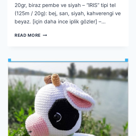
20gr, biraz pembe ve siyah – “IRIS” tipi tel
(125m / 20g): bej, sarı, siyah, kahverengi ve
beyaz. [için daha ince iplik gözler] –…
AMIGURUMI
READ MORE
ASLAN
KRAL
SIMBA
YAPIMI