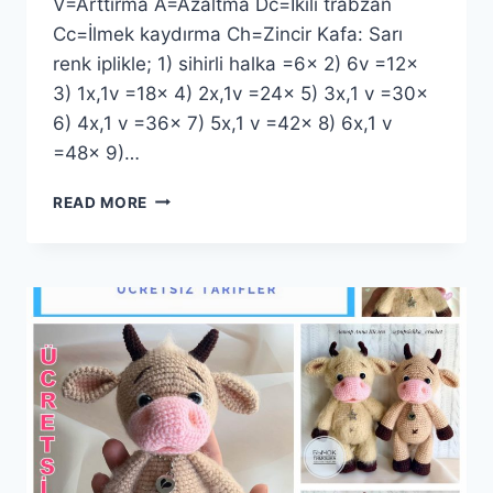
V=Arttırma A=Azaltma Dc=İkili trabzan
Cc=İlmek kaydırma Ch=Zincir Kafa: Sarı
renk iplikle; 1) sihirli halka =6x 2) 6v =12x
3) 1x,1v =18x 4) 2x,1v =24x 5) 3x,1 v =30x
6) 4x,1 v =36x 7) 5x,1 v =42x 8) 6x,1 v
=48x 9)…
AMIGURUMI
READ MORE
TOMBUL
ARI
YAPIMI
ÜCRETSIZ
TARIF