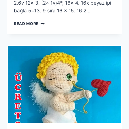
2.6v 12x 3. (2x 1v)4*, 16x 4. 16x beyaz ipi
bağla 5=13. 9 sıra 16 x 15. 16 2…
AMIGURUMI
READ MORE
BUZU
ÜCRETSIZ
TARIF