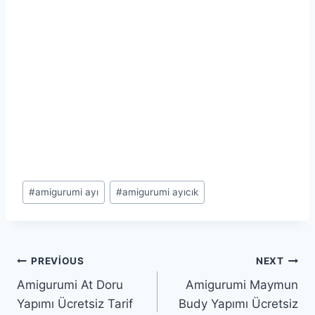
Post
#
amigurumi ayı
#
amigurumi ayıcık
Tags:
Yazı
PREVIOUS
NEXT
Amigurumi At Doru
Amigurumi Maymun
gezinmesi
Yapımı Ücretsiz Tarif
Budy Yapımı Ücretsiz