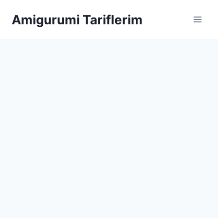
Skip
Amigurumi Tariflerim
to
content