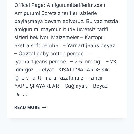
Offical Page: Amigurumitariflerim.com
Amigurumi ücretsiz tarifleri sizlerle
paylaşmaya devam ediyoruz. Bu yazımızda
amigurumi maymun budy ücretsiz tarifi
sizleri bekliyor. Malzemeler – Kartopu
ekstra soft pembe – Yarnart jeans beyaz
– Gazzal baby cotton pembe –
yarnart jeans pembe – 2.5 mm tığ – 23
mm göz – elyaf KISALTMALAR X- sık
iğne v- arttırma a- azaltma zn- zincir
YAPILIŞI AYAKLAR Sağ ayak Beyaz
ile …
AMIGURUMI
READ MORE
MAYMUN
BUDY
YAPIMI
ÜCRETSIZ