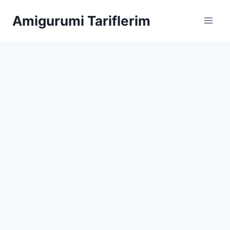
Skip
Amigurumi Tariflerim
to
content