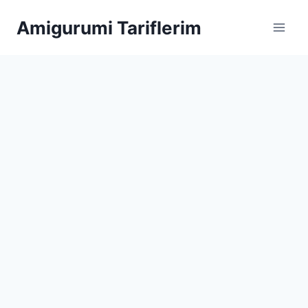
Skip
Amigurumi Tariflerim
to
content