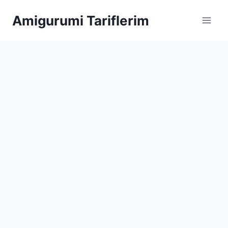
Skip
Amigurumi Tariflerim
to
content