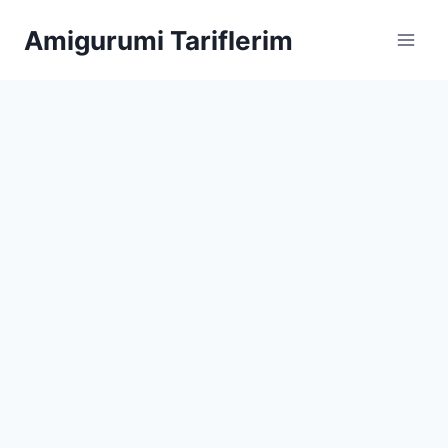
Skip
Amigurumi Tariflerim
to
content