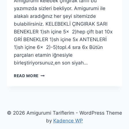
Amigurumi kelebek çıngırak tarifi bu
yazımızda sizleri bekliyor. Amigurumi ile
alakalı aradığınız her şeyi sitemizde
bulabilirsiniz. KELEBEKLİ ÇINGIRAK SARI
BENEKLER 1)sh içine 5x 2)hep çift bat 10x
GRİ BENEKLER 1)sh içine 5x ANTENLERİ
1)sh içine 6x 2)-5)topl.4 sıra 6x Bütün
parçaları etamin iğnesiyle
birleştiriyorsunuz,en son siyah…
AMIGURUMI
READ MORE
KELEBEKLI
ÇINGIRAK
YAPIMI
© 2026 Amigurumi Tariflerim - WordPress Theme
by
Kadence WP