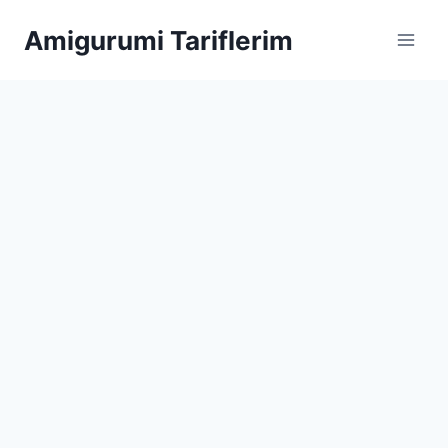
Skip
Amigurumi Tariflerim
to
content