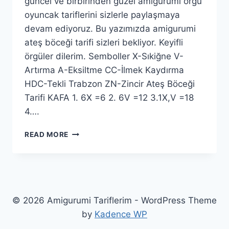
güncel ve birbirinden güzel amigurumi örgü
oyuncak tariflerini sizlerle paylaşmaya
devam ediyoruz. Bu yazımızda amigurumi
ateş böceği tarifi sizleri bekliyor. Keyifli
örgüler dilerim. Semboller X-Sıkiğne V-
Artırma A-Eksiltme CC-İlmek Kaydırma
HDC-Tekli Trabzon ZN-Zincir Ateş Böceği
Tarifi KAFA 1. 6X =6 2. 6V =12 3.1X,V =18
4….
AMIGURUMI
READ MORE
ATEŞ
BÖCEĞI
YAPIMI
© 2026 Amigurumi Tariflerim - WordPress Theme
by
Kadence WP