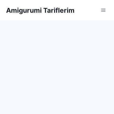
Skip
Amigurumi Tariflerim
to
content