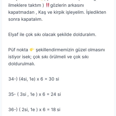
ilmeklere taktım )
gözlerin arkasını
kapatmadan , Kaş ve kirpik işleyelim. İşledikten
sonra kapatalım.
Elyaf ile çok sıkı olacak şekilde dolduralım.
Püf nokta
şekillendirmemizin güzel olmasını
istiyor isek; çok sıkı örülmeli ve çok sıkı
doldurulmalı.
34-) (4si, 1e) x 6 = 30 si
35- ( 3si , 1e ) x 6 = 24 si
36-) ( 2si, 1e ) x 6 = 18 si