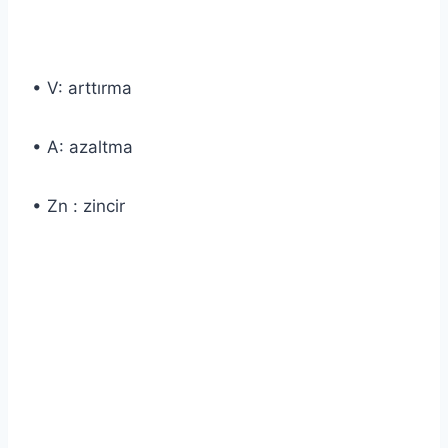
• V: arttırma
• A: azaltma
• Zn : zincir