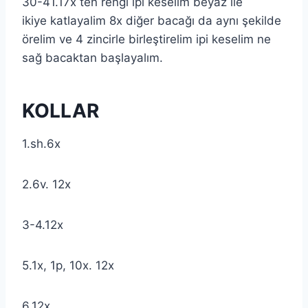
30-41.17x ten rengi ipi keselim beyaz ile
ikiye katlayalim 8x diğer bacağı da aynı şekilde
örelim ve 4 zincirle birleştirelim ipi keselim ne
sağ bacaktan başlayalım.
KOLLAR
1.sh.6x
2.6v. 12x
3-4.12x
5.1x, 1p, 10x. 12x
6.12x