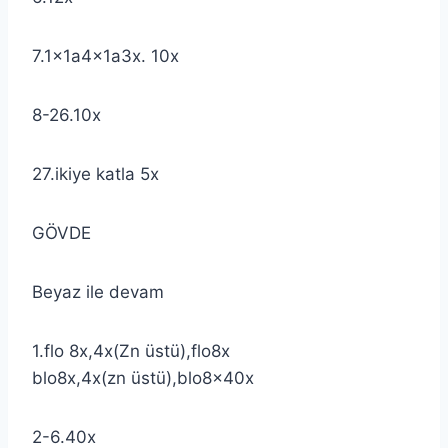
7.1x1a4x1a3x. 10x
8-26.10x
27.ikiye katla 5x
GÖVDE
Beyaz ile devam
1.flo 8x,4x(Zn üstü),flo8x
blo8x,4x(zn üstü),blo8x40x
2-6.40x