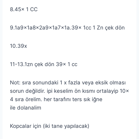
8.45x 1 CC
9.1a9x1a8x2a9x1a7x1a.39x 1cc 1 Zn çek dön
10.39x
11-13.1zn çek dön 39x 1 cc
Not: sıra sonundaki 1 x fazla veya eksik olması
sorun değildir. ipi keselim ön kısmı ortalayip 10x
4 sıra örelim. her tarafını ters sık iğne
ile dolanalim
Kopcalar için (iki tane yapılacak)