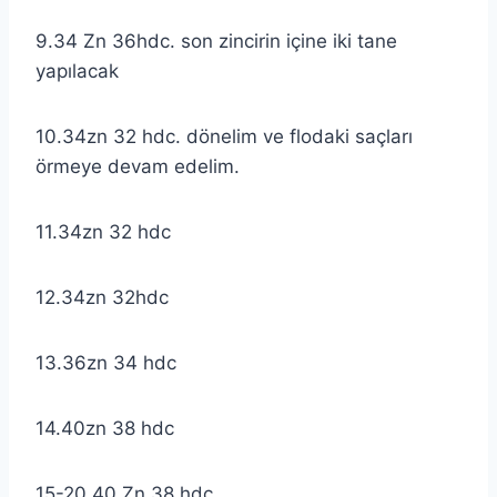
9.34 Zn 36hdc. son zincirin içine iki tane
yapılacak
10.34zn 32 hdc. dönelim ve flodaki saçları
örmeye devam edelim.
11.34zn 32 hdc
12.34zn 32hdc
13.36zn 34 hdc
14.40zn 38 hdc
15-20.40 Zn 38 hdc.