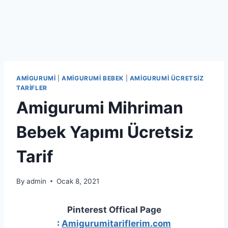
AMIGURUMI
|
AMIGURUMI BEBEK
|
AMIGURUMI ÜCRETSIZ
TARIFLER
Amigurumi Mihriman
Bebek Yapımı Ücretsiz
Tarif
By
admin
Ocak 8, 2021
Pinterest Offical Page
:
Amigurumitariflerim.com