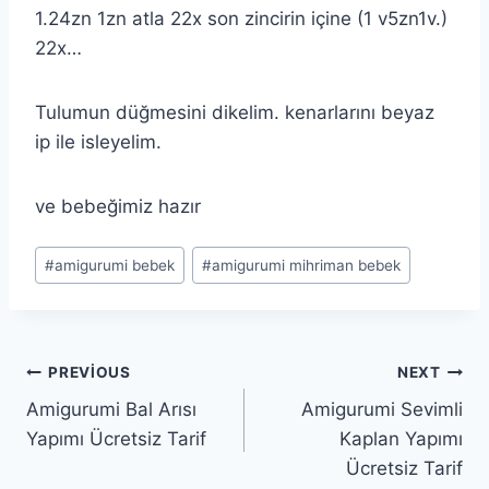
1.24zn 1zn atla 22x son zincirin içine (1 v5zn1v.)
22x…
Tulumun düğmesini dikelim. kenarlarını beyaz
ip ile isleyelim.
ve bebeğimiz hazır
Post
#
amigurumi bebek
#
amigurumi mihriman bebek
Tags:
Yazı
PREVIOUS
NEXT
Amigurumi Bal Arısı
Amigurumi Sevimli
gezinmesi
Yapımı Ücretsiz Tarif
Kaplan Yapımı
Ücretsiz Tarif