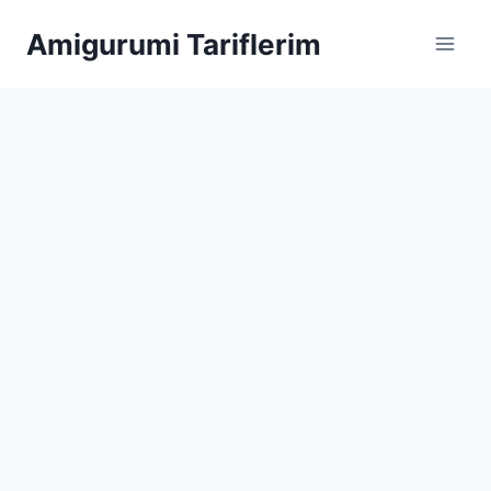
Skip
Amigurumi Tariflerim
to
content